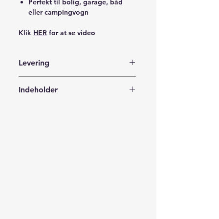
Perfekt til bolig, garage, båd
eller campingvogn
Klik
HER
for at se video
Levering
Leveres med Postnord i en forsvarlig
Indeholder
indpakning til din adresse, posthus,
pakkeshop eller en pakkeboks i
1x Dør- og vinduessensor PGST
nærheden af dig.
Leveringstid 1-3 hverdage