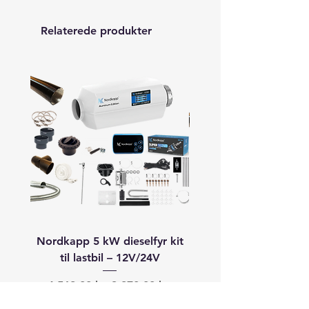
Relaterede produkter
Nordkapp 5 kW dieselfyr kit
Autoterm 8 kW dieselfyr
til lastbil – 12V/24V
båd (40–60+ fod) –
Regulær pris
Salgspris
Regulær pris
4.568,00 kr.
3.870,00 kr.
19.913,00 kr.