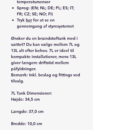
temperatursensor
Sprog: (EN; NL; DE; PL; ES; IT;
FR; CZ; SE; NO; FI)
Tryk
her
for at se en
gennemgang af styresystemet
Ønsker du en brændstoftank med i
sættet? Du kan vælge mellem 7L og
13L alt efter behov. 7L er ideel til
kompakte installationer, mens 13L
giver længere driftstid mellem
påfyldninger.
Bemærk: Inkl. beslag og fittings ved
tilvalg.
7L Tank Dimensioner:
Højde: 34,5 cm
Længde: 37,0 cm
Bredde: 10,0 cm