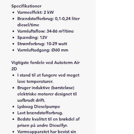
Specifikationer
Varmeeffekt
: 2 kW
Brændstofforbrug
: 0,1-0,24 liter
diesel/time
Varmluftsflow
: 34-86 m³/time
Spænding
: 12V
Strømforbrug
: 10-29 watt
Varmluftudgang
: Ø60 mm
Vigtigste fordele ved Autoterm Air
2D
I stand til at fungere ved meget
lave temperaturer.
Bruger induktive (børsteløse)
elektriske motorer designet til
uafbrudt drift.
Lydsvag Dieselpumpe
Lavt brændstofforbrug.
Bedste kvalitet til en brøkdel af
prisen på andre Dieselfyr.
Varmeapparatet har bevist sin