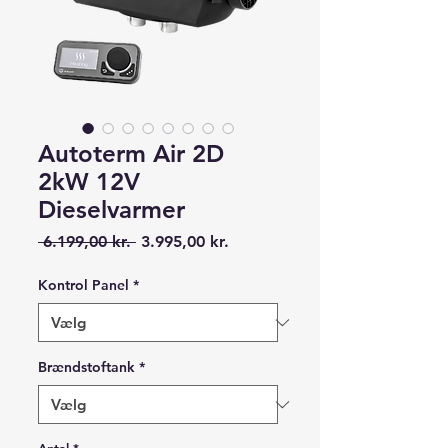
Autoterm Air 2D
2kW 12V
Dieselvarmer
Regulær
Salgspris
 6.199,00 kr. 
3.995,00 kr.
pris
Kontrol Panel
*
Brændstoftank
*