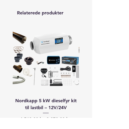
Relaterede produkter
Nordkapp 5 kW dieselfyr kit
Autoterm 8 kW dieselfyr
til lastbil – 12V/24V
båd (40–60+ fod) –
Regulær pris
Salgspris
Regulær pris
4.568,00 kr.
3.870,00 kr.
19.913,00 kr.