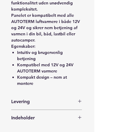
funktionalitet uden unødvendig
kompleksitet.
Panelet er kompatibelt med alle
AUTOTERM luftvarmere i både 12V
og 24V og sikrer nem betjening af
varmen i din bil, båd, lastbil eller
autocamper.
Egenskaber:
Intuitiv og brugervenlig
betjening
Kompatibel med 12V og 24V
AUTOTERM varmere
Kompakt design – nem at
montere
Levering
Leveres med Postnord i en forsvarlig
Indeholder
indpakning til din adresse, posthus,
pakkeshop eller en pakkeboks i
1 x Simple Control AT0030
nærheden af dig.