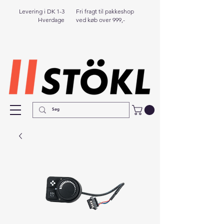
Levering i DK 1-3
Fri fragt til pakkeshop
Hverdage
ved køb over 999,-