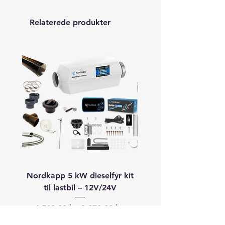
Relaterede produkter
Nordkapp 5 kW dieselfyr kit
Autoterm 8 kW dieselfyr
til lastbil – 12V/24V
båd (40–60+ fod) –
Regulær pris
Salgspris
Regulær pris
4.568,00 kr.
3.870,00 kr.
19.913,00 kr.