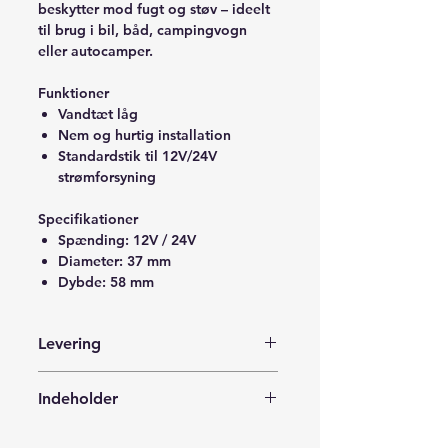
beskytter mod fugt og støv – ideelt
til brug i bil, båd, campingvogn
eller autocamper.
Funktioner
Vandtæt låg
Nem og hurtig installation
Standardstik til 12V/24V
strømforsyning
Specifikationer
Spænding: 12V / 24V
Diameter: 37 mm
Dybde: 58 mm
Levering
Leveres med Postnord i en forsvarlig
Indeholder
indpakning til din adresse, posthus,
pakkeshop eller en pakkeboks i
1x Cigarstik
nærheden af dig.