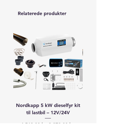
Relaterede produkter
Nordkapp 5 kW dieselfyr kit
Autoterm 8 kW dieselfyr
til lastbil – 12V/24V
båd (40–60+ fod) –
Regulær pris
Salgspris
Regulær pris
4.568,00 kr.
3.870,00 kr.
19.913,00 kr.