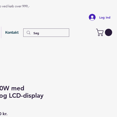
op ved køb over 999,-
Log ind
Kontakt
80W med
og LCD-display
ær
Salgspris
 kr.