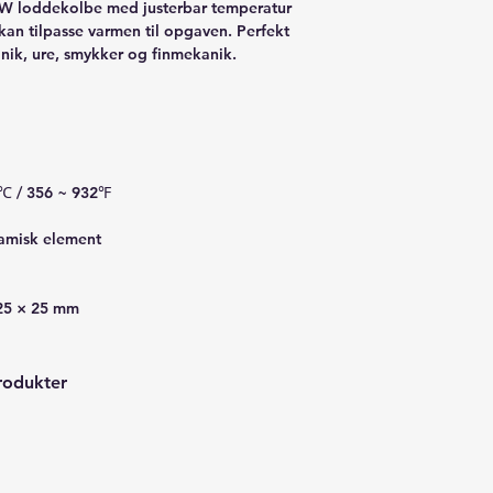
0W loddekolbe med justerbar temperatur
kan tilpasse varmen til opgaven. Perfekt
onik, ure, smykker og finmekanik.
℃ / 356 ~ 932℉
amisk element
 25 × 25 mm
rodukter