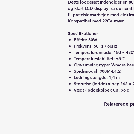
Dette loddesæt indeholder en 8
og klart LCD-display, så du nemt 
til præcisionsarbejde med elektr
Kompatibel med 220V strøm.
Specifikationer
Effekt: 80W
Frekvens: 50Hz / 60Hz
Temperaturområde: 180 ~ 480
Temperaturstabilitet: ±5℃
Opvarmningstype: Wmore ker
Spidsmodel: 900M-B1.2
Ledningslængde: 1,4 m
Størrelse (loddekolbe): 242 ×
Vægt (loddekolbe): Ca. 96 g
Relaterede p