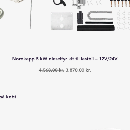
Hurtigvisning
Nordkapp 5 kW dieselfyr kit til lastbil – 12V/24V
Regulær pris
Salgspris
4.568,00 kr.
3.870,00 kr.
så købt