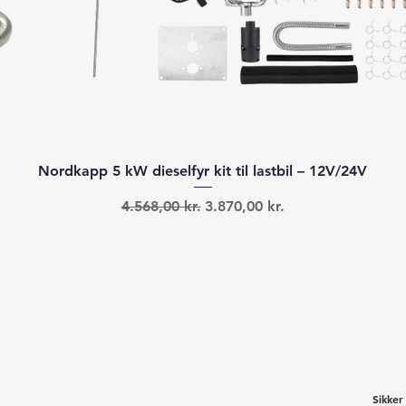
Hurtigvisning
Nordkapp 5 kW dieselfyr kit til lastbil – 12V/24V
Regulær pris
Salgspris
4.568,00 kr.
3.870,00 kr.
Sikker