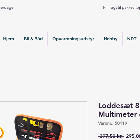
Hverdage
Fri fragt til pakkesh
Hjem
Bil & Båd
Opvarmningsudstyr
Hobby
NDT
Loddesæt 
Multimeter 
Varenr.: 50119
Regul
 397,50 kr. 
295,00