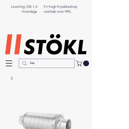
Levering i DK 1-3
Fri fragt til pakkeshop
Hverdage
ved køb over 999,-