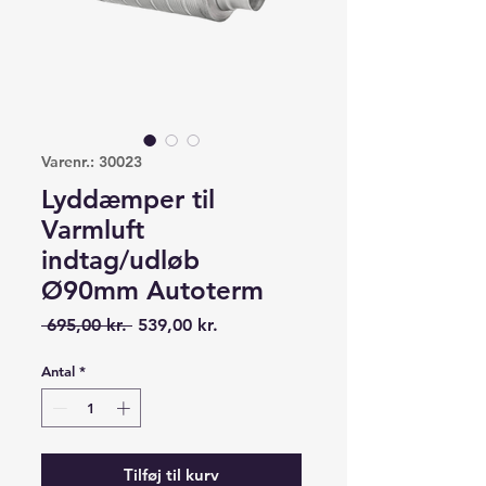
Varenr.: 30023
Lyddæmper til
Varmluft
indtag/udløb
Ø90mm Autoterm
Regulær
Salgspris
 695,00 kr. 
539,00 kr.
pris
Antal
*
Tilføj til kurv