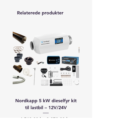
Relaterede produkter
Nordkapp 5 kW dieselfyr kit
Autoterm 8 kW dieselfyr
til lastbil – 12V/24V
båd (40–60+ fod) –
Regulær pris
Salgspris
Regulær pris
4.568,00 kr.
3.870,00 kr.
19.913,00 kr.