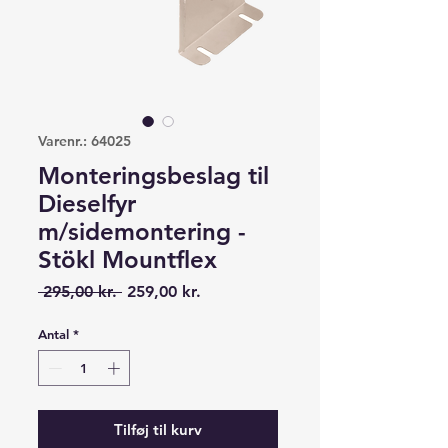
Varenr.: 64025
Monteringsbeslag til
Dieselfyr
m/sidemontering -
Stökl Mountflex
Regulær
Salgspris
 295,00 kr. 
259,00 kr.
pris
Antal
*
Tilføj til kurv