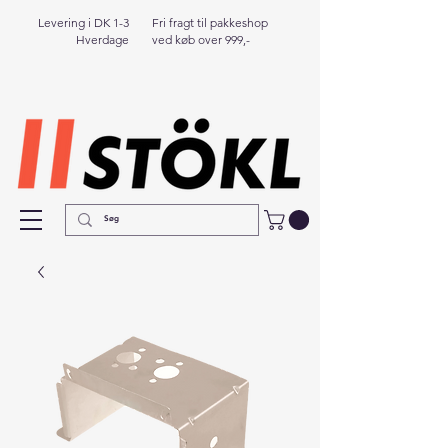
Levering i DK 1-3
Fri fragt til pakkeshop
Hverdage
ved køb over 999,-