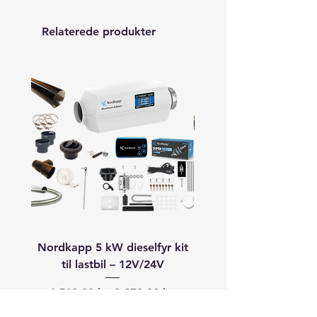
Relaterede produkter
Nordkapp 5 kW dieselfyr kit
Autoterm 8 kW dieselfyr
til lastbil – 12V/24V
båd (40–60+ fod) –
Regulær pris
Salgspris
Regulær pris
4.568,00 kr.
3.870,00 kr.
19.913,00 kr.