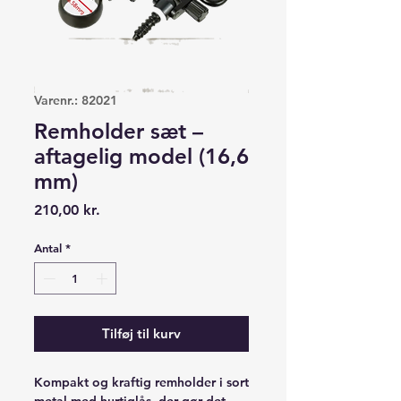
Varenr.: 82021
Remholder sæt –
aftagelig model (16,6
mm)
Pris
210,00 kr.
Antal
*
Tilføj til kurv
Kompakt og kraftig remholder i sort
metal med hurtiglås, der gør det