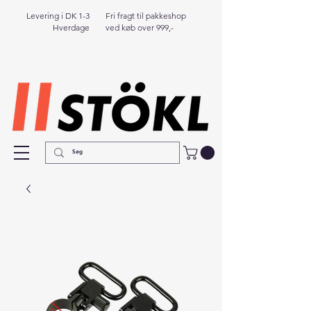
Levering i DK 1-3
Fri fragt til pakkeshop
Hverdage
ved køb over 999,-