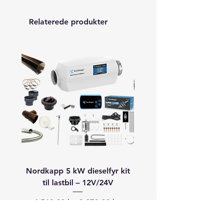
Relaterede produkter
Nordkapp 5 kW dieselfyr kit
Autoterm 8 kW dieselfyr
til lastbil – 12V/24V
båd (40–60+ fod) –
Regulær pris
Salgspris
Regulær pris
4.568,00 kr.
3.870,00 kr.
19.913,00 kr.