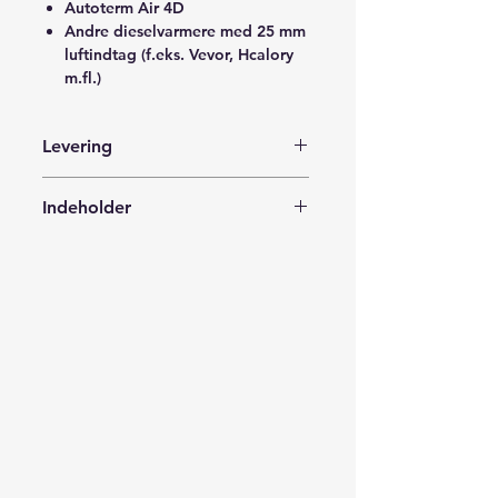
Autoterm Air 4D
Andre dieselvarmere med 25 mm
luftindtag (f.eks. Vevor, Hcalory
m.fl.)
Levering
Leveres med Postnord i en forsvarlig
Indeholder
indpakning til din adresse, posthus,
pakkeshop eller en pakkeboks i
1x Støjdæmpende Luftindtagsfilter
nærheden af dig.
Ø25mm Autoterm
Leveringstid 1-3 hverdage