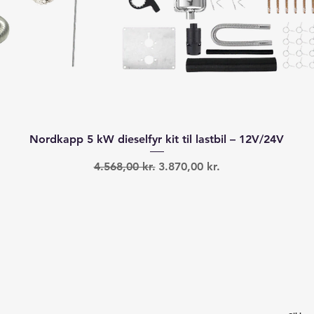
Hurtigvisning
Nordkapp 5 kW dieselfyr kit til lastbil – 12V/24V
Regulær pris
Salgspris
4.568,00 kr.
3.870,00 kr.