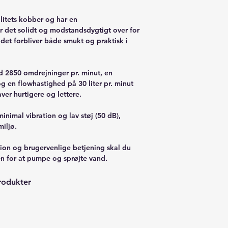
alitets kobber og har en
 det solidt og modstandsdygtigt over for
t det forbliver både smukt og praktisk i
2850 omdrejninger pr. minut, en
 en flowhastighed på 30 liter pr. minut
er hurtigere og lettere.
imal vibration og lav støj (50 dB),
miljø.
ion og brugervenlige betjening skal du
en for at pumpe og sprøjte vand.
rodukter