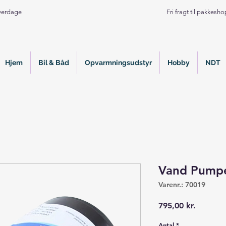
Hverdage
Fri fragt til pakkesh
Hjem
Bil & Båd
Opvarmningsudstyr
Hobby
NDT
Vand Pumpe
Varenr.: 70019
Pris
795,00 kr.
Antal
*