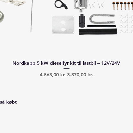
Hurtigvisning
Nordkapp 5 kW dieselfyr kit til lastbil – 12V/24V
Regulær pris
Salgspris
4.568,00 kr.
3.870,00 kr.
så købt