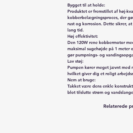
Bygget til at holde:
Produktet er fremstillet af høj-kv
kobberbelægningsproces, der gør
rust og korrosion. Dette sikrer, a
lang tid.
Høj effektivitet:
Den 120W rene kobbermotor med 
maksimal sugehøjde på 1 meter og
gør pumpnings- og vandingsopgav
Lav støj:
Pumpen kører meget jævnt med min
hvilket giver dig et roligt arbejds
Nem at bruge:
Takket være dens enkle konstrukt
blot tilslutte strøm og vandslang
Relaterede p