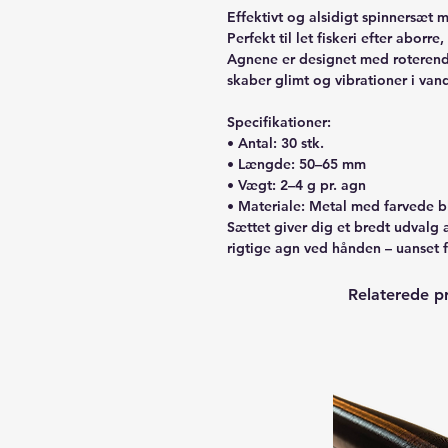
Effektivt og alsidigt spinnersæt
Perfekt til let fiskeri efter aborre
Agnene er designet med roterend
skaber glimt og vibrationer i van
Specifikationer:
• Antal: 30 stk.
• Længde: 50–65 mm
• Vægt: 2–4 g pr. agn
• Materiale: Metal med farvede 
Sættet giver dig et bredt udvalg 
rigtige agn ved hånden – uanset 
Relaterede p