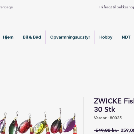
Hverdage
Fri fragt til pakkesh
Hjem
Bil & Båd
Opvarmningsudstyr
Hobby
NDT
ZWICKE Fis
30 Stk
Varenr.: 80025
Regul
 549,00 kr. 
259,00