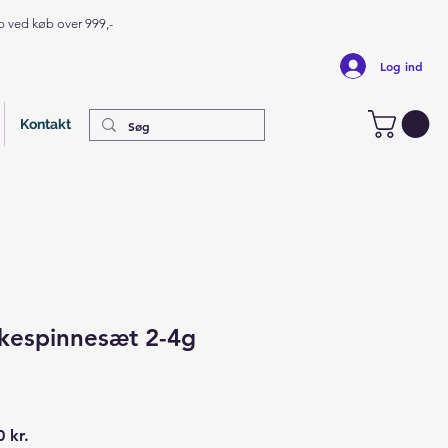
op ved køb over 999,-
Log ind
Kontakt
kespinnesæt 2-4g
ær
Salgspris
 kr.