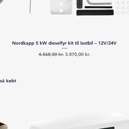
Hurtigvisning
Nordkapp 5 kW dieselfyr kit til lastbil – 12V/24V
Regulær pris
Salgspris
4.568,00 kr.
3.870,00 kr.
så købt