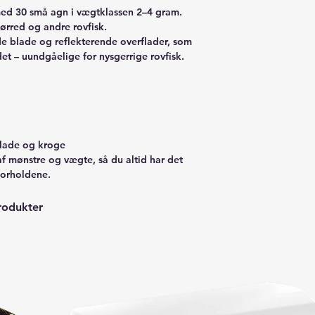
 med 30 små agn i vægtklassen 2–4 gram.
, ørred og andre rovfisk.
e blade og reflekterende overflader, som
det – uundgåelige for nysgerrige rovfisk.
blade og kroge
af mønstre og vægte, så du altid har det
forholdene.
rodukter