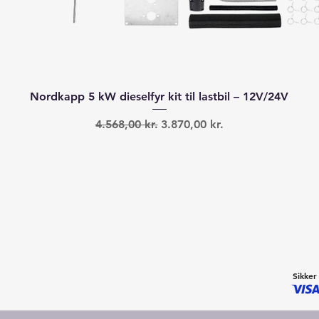
Hurtigvisning
Nordkapp 5 kW dieselfyr kit til lastbil – 12V/24V
Regulær pris
Salgspris
4.568,00 kr.
3.870,00 kr.
Sikker