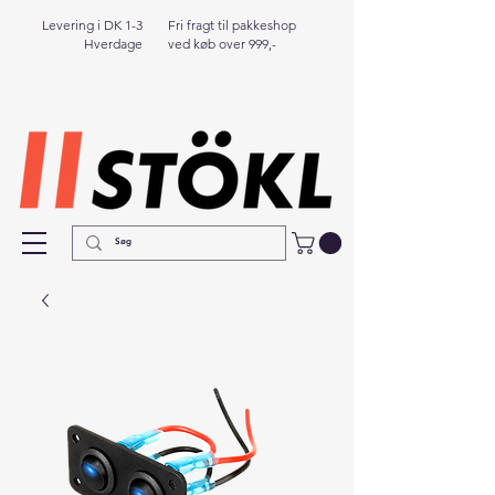
Levering i DK 1-3
Fri fragt til pakkeshop
Hverdage
ved køb over 999,-