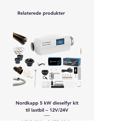
Relaterede produkter
Nordkapp 5 kW dieselfyr kit
Autoterm 8 kW dieselfyr
til lastbil – 12V/24V
båd (40–60+ fod) –
Regulær pris
Salgspris
Regulær pris
4.568,00 kr.
3.870,00 kr.
19.913,00 kr.