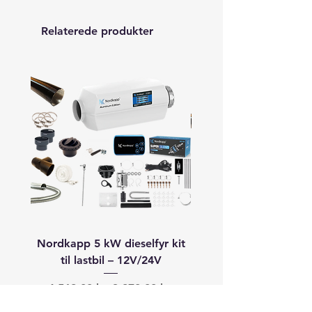
Relaterede produkter
Nordkapp 5 kW dieselfyr kit
Autoterm 8 kW dieselfyr
til lastbil – 12V/24V
båd (40–60+ fod) –
Regulær pris
Salgspris
Regulær pris
4.568,00 kr.
3.870,00 kr.
19.913,00 kr.