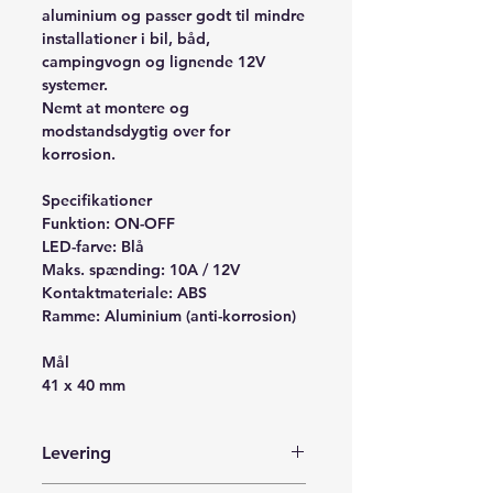
aluminium og passer godt til mindre
installationer i bil, båd,
campingvogn og lignende 12V
systemer.
Nemt at montere og
modstandsdygtig over for
korrosion.
Specifikationer
Funktion: ON-OFF
LED-farve: Blå
Maks. spænding: 10A / 12V
Kontaktmateriale: ABS
Ramme: Aluminium (anti-korrosion)
Mål
41 x 40 mm
Levering