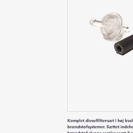
Komplet dieselfilter-sæt i høj kval
brændstofsystemer. Sættet indehol