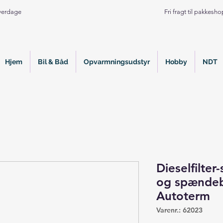
Hverdage
Fri fragt til pakkesh
Hjem
Bil & Båd
Opvarmningsudstyr
Hobby
NDT
Dieselfilter
og spændeb
Autoterm
Varenr.: 62023