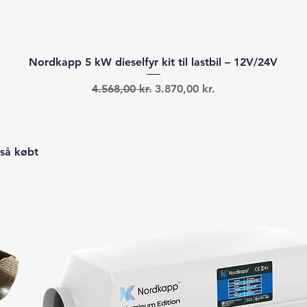
Hurtigvisning
Nordkapp 5 kW dieselfyr kit til lastbil – 12V/24V
Regulær pris
Salgspris
4.568,00 kr.
3.870,00 kr.
så købt