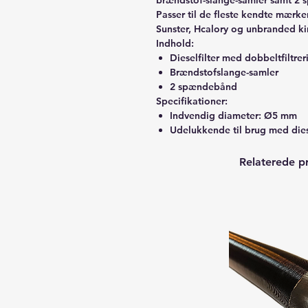
brændstof-slange-samler samt 2 s
Passer til de fleste kendte mær
Sunster, Hcalory og unbranded ki
Indhold:
Dieselfilter med dobbeltfiltrer
Brændstofslange-samler
2 spændebånd
Specifikationer:
Indvendig diameter: Ø5 mm
Udelukkende til brug med die
Relaterede p