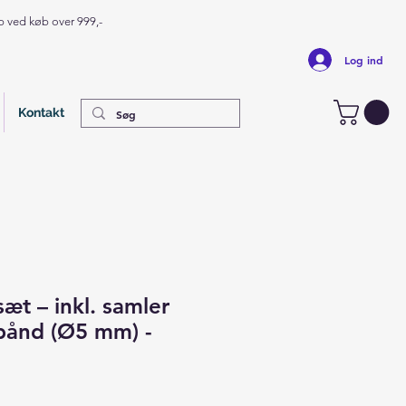
op ved køb over 999,-
Log ind
Kontakt
-sæt – inkl. samler
ånd (Ø5 mm) -