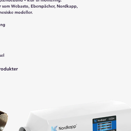
pændebånd – klar til montering.
ker som Webasto, Eberspächer, Nordkapp,
nesiske modeller.
ing
sel
rodukter