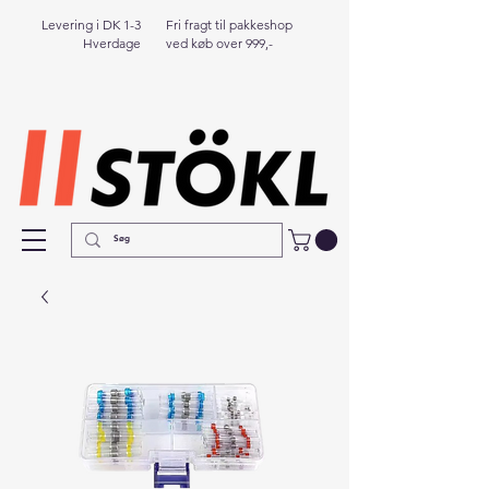
Levering i DK 1-3
Fri fragt til pakkeshop
Hverdage
ved køb over 999,-