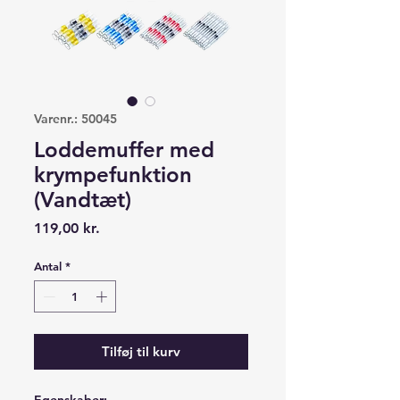
Varenr.: 50045
Loddemuffer med
krympefunktion
(Vandtæt)
Pris
119,00 kr.
Antal
*
Tilføj til kurv
Egenskaber: