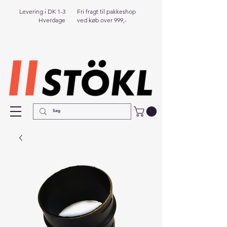
Levering i DK 1-3
Fri fragt til pakkeshop
Hverdage
ved køb over 999,-