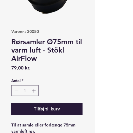
Varenr.: 30080
Rørsamler Ø75mm til
varm luft - Stökl
AirFlow
Pris
79,00 kr.
Antal
*
Tilføj til kurv
Til at samle eller forlænge 75mm
varmluft rør.