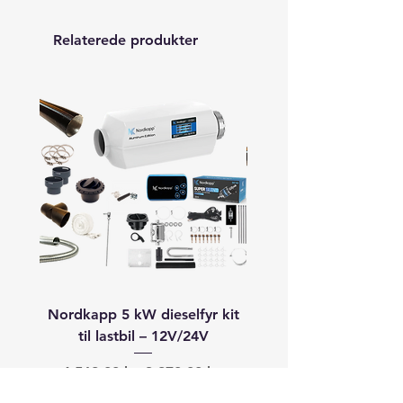
Relaterede produkter
Nordkapp 5 kW dieselfyr kit
Autoterm 8 kW dieselfyr
til lastbil – 12V/24V
båd (40–60+ fod) –
Regulær pris
Salgspris
Regulær pris
4.568,00 kr.
3.870,00 kr.
19.913,00 kr.