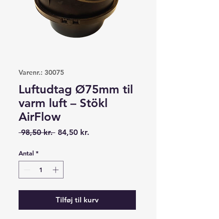
Varenr.: 30075
Luftudtag Ø75mm til
varm luft – Stökl
AirFlow
Regulær
Salgspris
 98,50 kr. 
84,50 kr.
pris
Antal
*
Tilføj til kurv