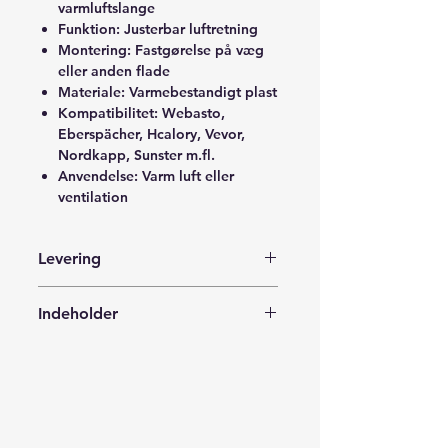
varmluftslange
Funktion: Justerbar luftretning
Montering: Fastgørelse på væg
eller anden flade
Materiale: Varmebestandigt plast
Kompatibilitet: Webasto,
Eberspächer, Hcalory, Vevor,
Nordkapp, Sunster m.fl.
Anvendelse: Varm luft eller
ventilation
Levering
Leveres med Postnord i en forsvarlig
Indeholder
indpakning til din adresse, posthus,
pakkeshop eller en pakkeboks i
1x Luftudtag Ø75mm til varm luft –
nærheden af dig.
Stökl AirFlow
Leveringstid 1-3 hverdage