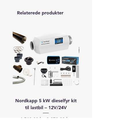
Relaterede produkter
Nordkapp 5 kW dieselfyr kit
Autoterm 8 kW dieselfyr
til lastbil – 12V/24V
båd (40–60+ fod) –
Regulær pris
Salgspris
Regulær pris
4.568,00 kr.
3.870,00 kr.
19.913,00 kr.