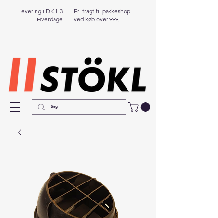
Levering i DK 1-3
Fri fragt til pakkeshop
Hverdage
ved køb over 999,-