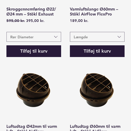
Skroggennemføring Ø22/
Varmluftslange Ø60mm –
Hurtigvisning
Hurtigvisning
Ø24 mm – Stökl Exhaust
Stökl AirFlow FlexPro
Regulær pris
Salgspris
Pris
595,00 kr.
395,00 kr.
189,00 kr.
Rør Diameter
Længde
Tilføj til kurv
Tilføj til kurv
Luftudtag Ø42mm til varm
Luftudtag Ø60mm til varm
Hurtigvisning
Hurtigvisning