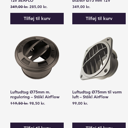
12v SEAFLO
blæser Ø75 mm 12V
Regulær pris
Salgspris
Pris
349,00 kr.
285,00 kr.
349,00 kr.
Tilføj til kurv
Tilføj til kurv
Luftudtag Ø75mm m.
Luftudtag Ø75mm til varm
Hurtigvisning
Hurtigvisning
regulering – Stökl AirFlow
luft – Stökl AirFlow
Regulær pris
Salgspris
Pris
119,50 kr.
98,50 kr.
99,00 kr.