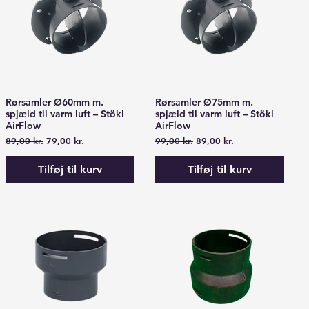
Rørsamler Ø60mm m.
Rørsamler Ø75mm m.
Hurtigvisning
Hurtigvisning
spjæld til varm luft – Stökl
spjæld til varm luft – Stökl
AirFlow
AirFlow
Regulær pris
Salgspris
Regulær pris
Salgspris
89,00 kr.
79,00 kr.
99,00 kr.
89,00 kr.
Tilføj til kurv
Tilføj til kurv