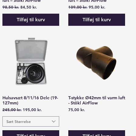
luft – Stökl AirFlow
luft – Stökl AirFlow
Regulær pris
Salgspris
Regulær pris
Salgspris
98,50 kr.
84,50 kr.
109,00 kr.
95,00 kr.
Tilføj til kurv
Tilføj til kurv
Hulsavsæt 8/11/16 Dele (19-
T-stykke Ø42mm til varm luft
Hurtigvisning
Hurtigvisning
127mm)
- Stökl AirFlow
Regulær pris
Salgspris
Pris
245,00 kr.
195,00 kr.
75,00 kr.
Sæt Størrelse