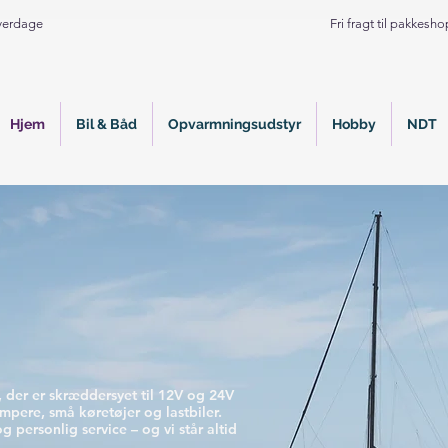
Hverdage
Fri fragt til pakkesh
Hjem
Bil & Båd
Opvarmningsudstyr
Hobby
NDT
r, der er skræddersyet til 12V og 24V
ampere, små køretøjer og lastbiler.
og personlig service – og vi står altid