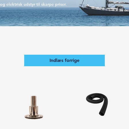
g elektrisk udstyr til skarpe priser.
Indlæs forrige