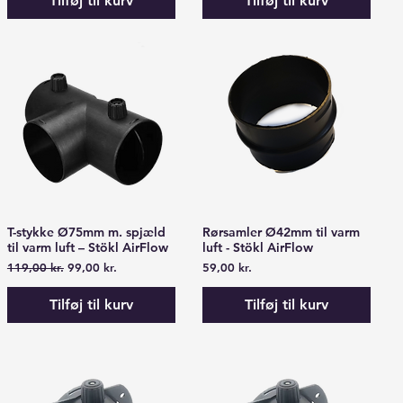
Tilføj til kurv
Tilføj til kurv
T-stykke Ø75mm m. spjæld
Rørsamler Ø42mm til varm
Hurtigvisning
Hurtigvisning
til varm luft – Stökl AirFlow
luft - Stökl AirFlow
Regulær pris
Salgspris
Pris
119,00 kr.
99,00 kr.
59,00 kr.
Tilføj til kurv
Tilføj til kurv