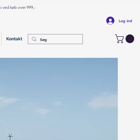
op ved køb over 999,-
Log ind
Kontakt