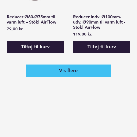
Reducer Ø60-Ø75mm til
Reducer indv. Ø100mm-
Hurtigvisning
Hurtigvisning
varm luft – Stökl AirFlow
udv. Ø90mm til varm luft -
Stökl AirFlow
Pris
79,00 kr.
Pris
119,00 kr.
Tilføj til kurv
Tilføj til kurv
Vis flere