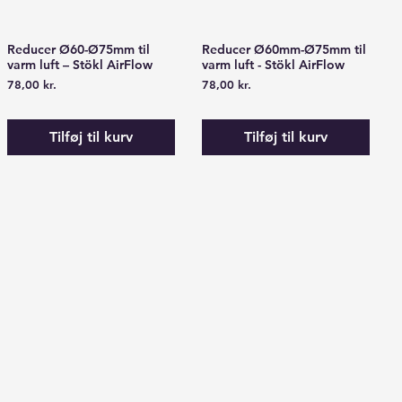
Reducer Ø60-Ø75mm til
Reducer Ø60mm-Ø75mm til
Hurtigvisning
Hurtigvisning
varm luft – Stökl AirFlow
varm luft - Stökl AirFlow
Pris
Pris
78,00 kr.
78,00 kr.
Tilføj til kurv
Tilføj til kurv