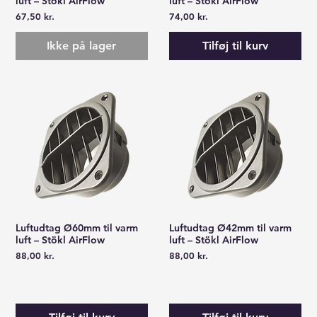
luft – Stökl AirFlow
luft – Stökl AirFlow
Pris
Pris
67,50 kr.
74,00 kr.
Ikke på lager
Tilføj til kurv
Luftudtag Ø60mm til varm
Luftudtag Ø42mm til varm
Hurtigvisning
Hurtigvisning
luft – Stökl AirFlow
luft – Stökl AirFlow
Pris
Pris
88,00 kr.
88,00 kr.