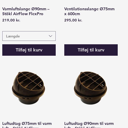
Varmluftslange Ø90mm –
Ventilationsslange Ø75mm
Hurtigvisning
Hurtigvisning
Stökl AirFlow FlexPro
x 600cm
Pris
Pris
219,00 kr.
295,00 kr.
Længde
Tilføj til kurv
Tilføj til kurv
Luftudtag Ø75mm til varm
Luftudtag Ø90mm til varm
Hurtigvisning
Hurtigvisning