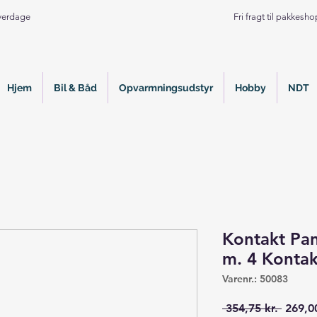
Hverdage
Fri fragt til pakkesh
Hjem
Bil & Båd
Opvarmningsudstyr
Hobby
NDT
Kontakt Pan
m. 4 Kontak
Varenr.: 50083
Regul
 354,75 kr. 
269,00