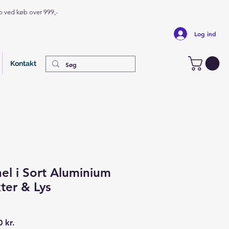
op ved køb over 999,-
Log ind
Kontakt
el i Sort Aluminium
ter & Lys
ær
Salgspris
 kr.