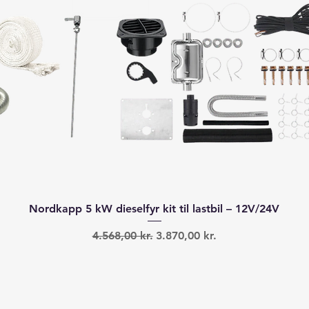
Hurtigvisning
Nordkapp 5 kW dieselfyr kit til lastbil – 12V/24V
Regulær pris
Salgspris
4.568,00 kr.
3.870,00 kr.