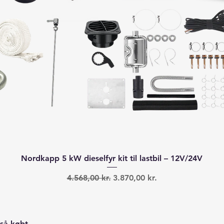
Hurtigvisning
Nordkapp 5 kW dieselfyr kit til lastbil – 12V/24V
Regulær pris
Salgspris
4.568,00 kr.
3.870,00 kr.
så købt